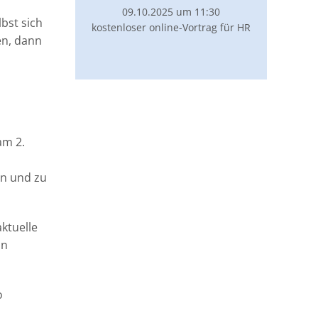
09.10.2025 um 11:30
bst sich
kostenloser online-Vortrag für HR
en, dann
am 2.
en und zu
aktuelle
in
o