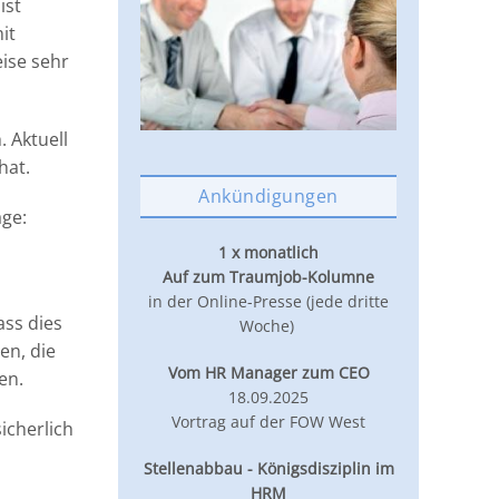
ist
it
ise sehr
 Aktuell
hat.
Ankündigungen
ge:
1 x monatlich
Auf zum Traumjob-Kolumne
in der Online-Presse (jede dritte
ass dies
Woche)
en, die
Vom HR Manager zum CEO
en.
18.09.2025
Vortrag auf der FOW West
icherlich
Stellenabbau - Königsdisziplin im
HRM