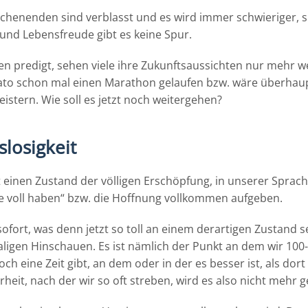
enenden sind verblasst und es wird immer schwieriger, s
 und Lebensfreude gibt es keine Spur.
en predigt, sehen viele ihre Zukunftsaussichten nur mehr w
 dato schon mal einen Marathon gelaufen bzw. wäre überhaup
istern. Wie soll es jetzt noch weitergehen?
losigkeit
 einen Zustand der völligen Erschöpfung, in unserer Sprach
e voll haben“ bzw. die Hoffnung vollkommen aufgeben.
sofort, was denn jetzt so toll an einem derartigen Zustand s
maligen Hinschauen. Es ist nämlich der Punkt an dem wir 100-
ch eine Zeit gibt, an dem oder in der es besser ist, als dor
heit, nach der wir so oft streben, wird es also nicht mehr 