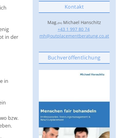
Kontakt
ich
Mag.
Michael Hanschitz
(FH)
enig
+43 1 997 80 74
mh@outplacementberatung.co.at
t in der
Buchveröffentlichung
e in
ein
t wo bzw.
geben.