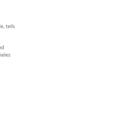
, teils
nd
ieles