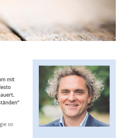
 um mit
desto
auert.
ständen“
gie so