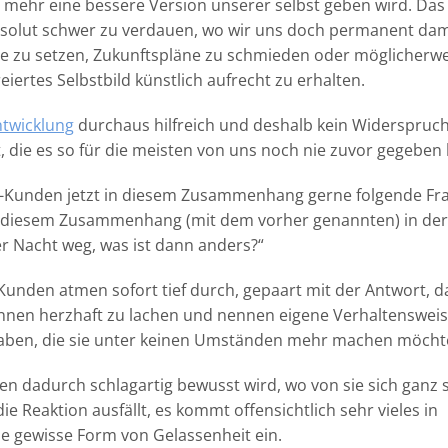
e mehr eine bessere Version unserer selbst geben wird. Das 
absolut schwer zu verdauen, wo wir uns doch permanent dam
ele zu setzen, Zukunftspläne zu schmieden oder möglicherwe
eiertes Selbstbild künstlich aufrecht zu erhalten.
ntwicklung
durchaus hilfreich und deshalb kein Widerspruch.
rt, die es so für die meisten von uns noch nie zuvor gegeben 
-Kunden jetzt in diesem Zusammenhang gerne folgende Fra
n diesem Zusammenhang (mit dem vorher genannten) in der
er Nacht weg, was ist dann anders?“
unden atmen sofort tief durch, gepaart mit der Antwort, d
nnen herzhaft zu lachen und nennen eigene Verhaltensweis
fgaben, die sie unter keinen Umständen mehr machen möcht
en dadurch schlagartig bewusst wird, wo von sie sich ganz s
Reaktion ausfällt, es kommt offensichtlich sehr vieles in
ine gewisse Form von Gelassenheit ein.