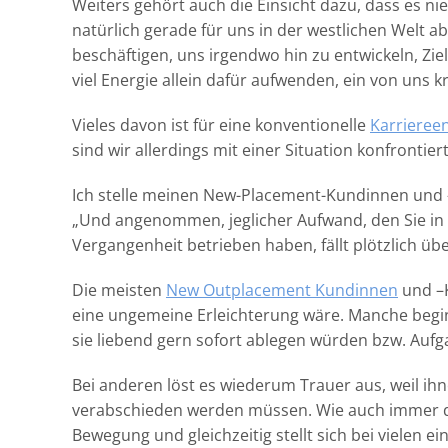
Weiters gehört auch die Einsicht dazu, dass es ni
natürlich gerade für uns in der westlichen Welt 
beschäftigen, uns irgendwo hin zu entwickeln, Zi
viel Energie allein dafür aufwenden, ein von uns kr
Vieles davon ist für eine konventionelle
Karrieree
sind wir allerdings mit einer Situation konfrontie
Ich stelle meinen New-Placement-Kundinnen und 
„Und angenommen, jeglicher Aufwand, den Sie i
Vergangenheit betrieben haben, fällt plötzlich üb
Die meisten
New Outplacement Kundinnen
und –K
eine ungemeine Erleichterung wäre. Manche begi
sie liebend gern sofort ablegen würden bzw. Au
Bei anderen löst es wiederum Trauer aus, weil ihn
verabschieden werden müssen. Wie auch immer die 
Bewegung und gleichzeitig stellt sich bei vielen e