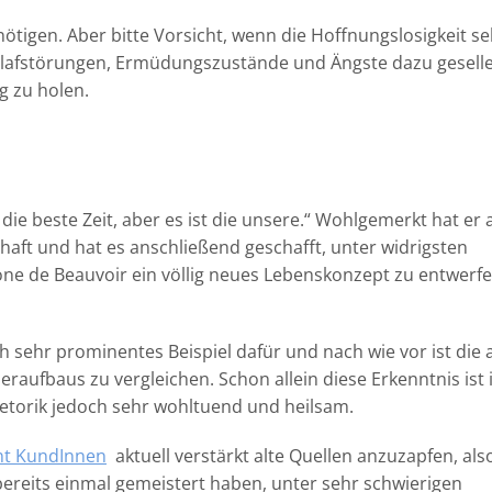
tigen. Aber bitte Vorsicht, wenn die Hoffnungslosigkeit sel
chlafstörungen, Ermüdungszustände und Ängste dazu gesell
g zu holen.
ht die beste Zeit, aber es ist die unsere.“ Wohlgemerkt hat er 
aft und hat es anschließend geschafft, unter widrigsten
e de Beauvoir ein völlig neues Lebenskonzept zu entwerf
h sehr prominentes Beispiel dafür und nach wie vor ist die 
eraufbaus zu vergleichen. Schon allein diese Erkenntnis ist 
hetorik jedoch sehr wohltuend und heilsam.
t KundInnen
aktuell verstärkt alte Quellen anzuzapfen, als
ereits einmal gemeistert haben, unter sehr schwierigen